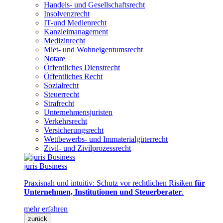
Handels- und Gesellschaftsrecht
Insolvenzrecht
IT-und Medienrecht
Kanzleimanagement
Medizinrecht
Miet- und Wohneigentumsrecht
Notare
Öffentliches Dienstrecht
Öffentliches Recht
Sozialrecht
Steuerrecht
Strafrecht
Unternehmensjuristen
Verkehrsrecht
Versicherungsrecht
Wettbewerbs- und Immaterialgüterrecht
Zivil- und Zivilprozessrecht
juris Business
Praxisnah und intuitiv: Schutz vor rechtlichen Risiken
für
Unternehmen, Institutionen und Steuerberater
.
mehr erfahren
zurück