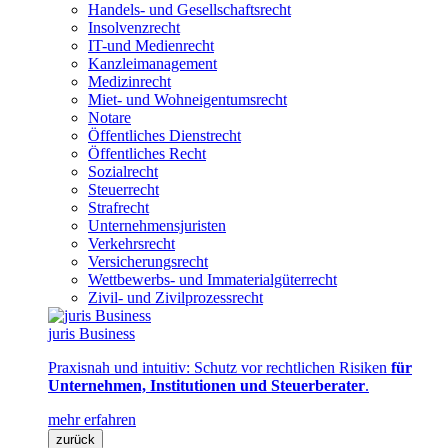
Handels- und Gesellschaftsrecht
Insolvenzrecht
IT-und Medienrecht
Kanzleimanagement
Medizinrecht
Miet- und Wohneigentumsrecht
Notare
Öffentliches Dienstrecht
Öffentliches Recht
Sozialrecht
Steuerrecht
Strafrecht
Unternehmensjuristen
Verkehrsrecht
Versicherungsrecht
Wettbewerbs- und Immaterialgüterrecht
Zivil- und Zivilprozessrecht
juris Business
Praxisnah und intuitiv: Schutz vor rechtlichen Risiken
für
Unternehmen, Institutionen und Steuerberater
.
mehr erfahren
zurück