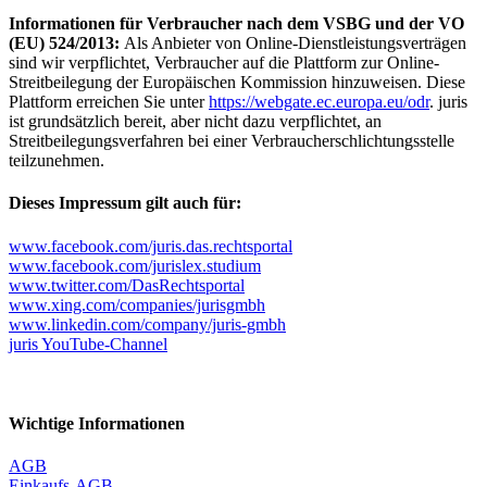
Informationen für Verbraucher nach dem VSBG und der VO
(EU) 524/2013:
Als Anbieter von Online-Dienstleistungsverträgen
sind wir verpflichtet, Verbraucher auf die Plattform zur Online-
Streitbeilegung der Europäischen Kommission hinzuweisen. Diese
Plattform erreichen Sie unter
https://webgate.ec.europa.eu/odr
. juris
ist grundsätzlich bereit, aber nicht dazu verpflichtet, an
Streitbeilegungsverfahren bei einer Verbraucherschlichtungsstelle
teilzunehmen.
Dieses Impressum gilt auch für:
www.facebook.com/juris.das.rechtsportal
www.facebook.com/jurislex.studium
www.twitter.com/DasRechtsportal
www.xing.com/companies/jurisgmbh
www.linkedin.com/company/juris-gmbh
juris YouTube-Channel
Wichtige Informationen
AGB
Einkaufs-AGB