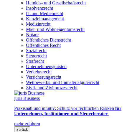
Handels- und Gesellschaftsrecht
Insolvenzrecht
IT-und Medienrecht
Kanzleimanagement
Medizinrecht
Miet- und Wohneigentumsrecht
Notare
Öffentliches Dienstrecht
Öffentliches Recht
Sozialrecht
Steuerrecht
Strafrecht
Unternehmensjuristen
Verkehrsrecht
Versicherungsrecht
Wettbewerbs- und Immaterialgüterrecht
Zivil- und Zivilprozessrecht
juris Business
Praxisnah und intuitiv: Schutz vor rechtlichen Risiken
für
Unternehmen, Institutionen und Steuerberater
.
mehr erfahren
zurück