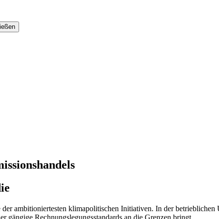
issionshandels
ie
 der ambitioniertesten klimapolitischen Initiativen. In der betrieblic
, der gängige Rechnungslegungsstandards an die Grenzen bringt.