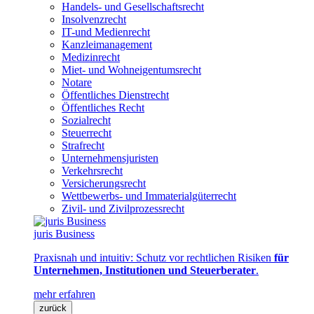
Handels- und Gesellschaftsrecht
Insolvenzrecht
IT-und Medienrecht
Kanzleimanagement
Medizinrecht
Miet- und Wohneigentumsrecht
Notare
Öffentliches Dienstrecht
Öffentliches Recht
Sozialrecht
Steuerrecht
Strafrecht
Unternehmensjuristen
Verkehrsrecht
Versicherungsrecht
Wettbewerbs- und Immaterialgüterrecht
Zivil- und Zivilprozessrecht
juris Business
Praxisnah und intuitiv: Schutz vor rechtlichen Risiken
für
Unternehmen, Institutionen und Steuerberater
.
mehr erfahren
zurück