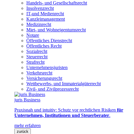
Handels- und Gesellschaftsrecht
Insolvenzrecht
IT-und Medienrecht
Kanzleimanagement
Medizinrecht
Miet- und Wohneigentumsrecht
Notare
Öffentliches Dienstrecht
Öffentliches Recht
Sozialrecht
Steuerrecht
Strafrecht
Unternehmensjuristen
Verkehrsrecht
Versicherungsrecht
Wettbewerbs- und Immaterialgüterrecht
Zivil- und Zivilprozessrecht
juris Business
Praxisnah und intuitiv: Schutz vor rechtlichen Risiken
für
Unternehmen, Institutionen und Steuerberater
.
mehr erfahren
zurück