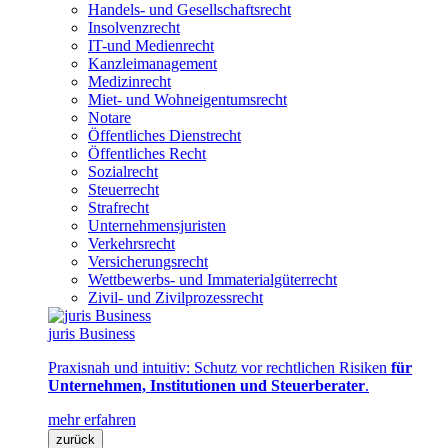
Handels- und Gesellschaftsrecht
Insolvenzrecht
IT-und Medienrecht
Kanzleimanagement
Medizinrecht
Miet- und Wohneigentumsrecht
Notare
Öffentliches Dienstrecht
Öffentliches Recht
Sozialrecht
Steuerrecht
Strafrecht
Unternehmensjuristen
Verkehrsrecht
Versicherungsrecht
Wettbewerbs- und Immaterialgüterrecht
Zivil- und Zivilprozessrecht
juris Business
Praxisnah und intuitiv: Schutz vor rechtlichen Risiken
für
Unternehmen, Institutionen und Steuerberater
.
mehr erfahren
zurück