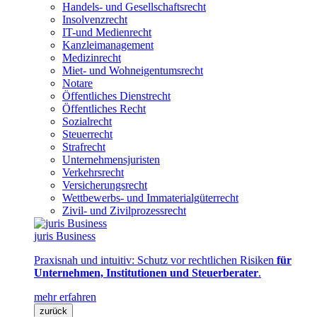
Handels- und Gesellschaftsrecht
Insolvenzrecht
IT-und Medienrecht
Kanzleimanagement
Medizinrecht
Miet- und Wohneigentumsrecht
Notare
Öffentliches Dienstrecht
Öffentliches Recht
Sozialrecht
Steuerrecht
Strafrecht
Unternehmensjuristen
Verkehrsrecht
Versicherungsrecht
Wettbewerbs- und Immaterialgüterrecht
Zivil- und Zivilprozessrecht
juris Business
Praxisnah und intuitiv: Schutz vor rechtlichen Risiken
für
Unternehmen, Institutionen und Steuerberater
.
mehr erfahren
zurück