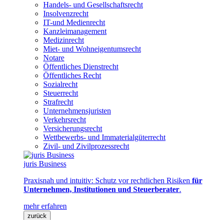
Handels- und Gesellschaftsrecht
Insolvenzrecht
IT-und Medienrecht
Kanzleimanagement
Medizinrecht
Miet- und Wohneigentumsrecht
Notare
Öffentliches Dienstrecht
Öffentliches Recht
Sozialrecht
Steuerrecht
Strafrecht
Unternehmensjuristen
Verkehrsrecht
Versicherungsrecht
Wettbewerbs- und Immaterialgüterrecht
Zivil- und Zivilprozessrecht
juris Business
Praxisnah und intuitiv: Schutz vor rechtlichen Risiken
für
Unternehmen, Institutionen und Steuerberater
.
mehr erfahren
zurück