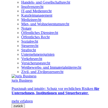
Handels- und Gesellschaftsrecht
Insolvenzrecht
IT-und Medienrecht
Kanzleimanagement
Medizinrecht
Miet- und Wohneigentumsrecht
Notare
Öffentliches Dienstrecht
Öffentliches Recht
Sozialrecht
Steuerrecht
Strafrecht
Unternehmensjuristen
Verkehrsrecht
Versicherungsrecht
Wettbewerbs- und Immaterialgüterrecht
Zivil- und Zivilprozessrecht
juris Business
Praxisnah und intuitiv: Schutz vor rechtlichen Risiken
für
Unternehmen, Institutionen und Steuerberater
.
mehr erfahren
zurück