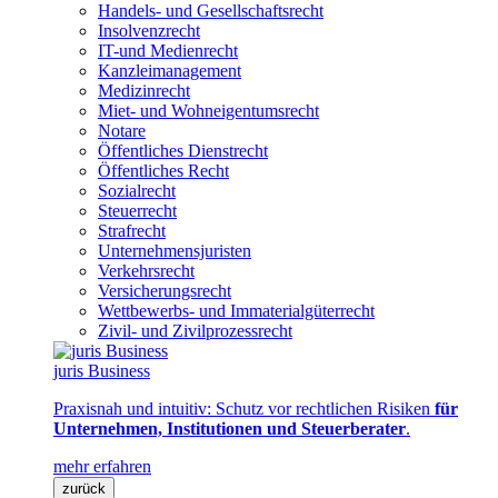
Handels- und Gesellschaftsrecht
Insolvenzrecht
IT-und Medienrecht
Kanzleimanagement
Medizinrecht
Miet- und Wohneigentumsrecht
Notare
Öffentliches Dienstrecht
Öffentliches Recht
Sozialrecht
Steuerrecht
Strafrecht
Unternehmensjuristen
Verkehrsrecht
Versicherungsrecht
Wettbewerbs- und Immaterialgüterrecht
Zivil- und Zivilprozessrecht
juris Business
Praxisnah und intuitiv: Schutz vor rechtlichen Risiken
für
Unternehmen, Institutionen und Steuerberater
.
mehr erfahren
zurück