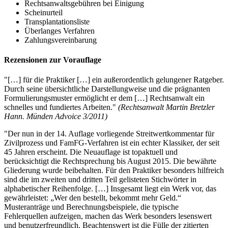
Rechtsanwaltsgebühren bei Einigung
Scheinurteil
Transplantationsliste
Überlanges Verfahren
Zahlungsvereinbarung
Rezensionen zur Vorauflage
"[…] für die Praktiker […] ein außerordentlich gelungener Ratgeber.
Durch seine übersichtliche Darstellungweise und die prägnanten
Formulierungsmuster ermöglicht er dem […] Rechtsanwalt ein
schnelles und fundiertes Arbeiten."
(Rechtsanwalt Martin Bretzler
Hann. Münden Advoice 3/2011)
"Der nun in der 14. Auflage vorliegende Streitwertkommentar für
Zivilprozess und FamFG-Verfahren ist ein echter Klassiker, der seit
45 Jahren erscheint. Die Neuauflage ist topaktuell und
berücksichtigt die Rechtsprechung bis August 2015. Die bewährte
Gliederung wurde beibehalten. Für den Praktiker besonders hilfreich
sind die im zweiten und dritten Teil gelisteten Stichwörter in
alphabetischer Reihenfolge. […] Insgesamt liegt ein Werk vor, das
gewährleistet: „Wer den bestellt, bekommt mehr Geld.“
Musteranträge und Berechnungsbeispiele, die typische
Fehlerquellen aufzeigen, machen das Werk besonders lesenswert
und benutzerfreundlich. Beachtenswert ist die Fülle der zitierten