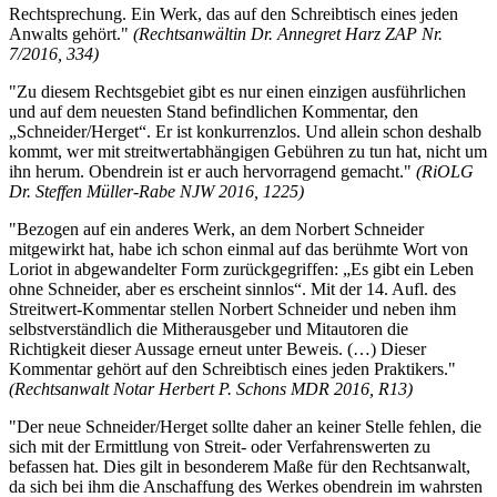
Rechtsprechung. Ein Werk, das auf den Schreibtisch eines jeden
Anwalts gehört."
(Rechtsanwältin Dr. Annegret Harz ZAP Nr.
7/2016, 334)
"Zu diesem Rechtsgebiet gibt es nur einen einzigen ausführlichen
und auf dem neuesten Stand befindlichen Kommentar, den
„Schneider/Herget“. Er ist konkurrenzlos. Und allein schon deshalb
kommt, wer mit streitwertabhängigen Gebühren zu tun hat, nicht um
ihn herum. Obendrein ist er auch hervorragend gemacht."
(RiOLG
Dr. Steffen Müller-Rabe NJW 2016, 1225)
"Bezogen auf ein anderes Werk, an dem Norbert Schneider
mitgewirkt hat, habe ich schon einmal auf das berühmte Wort von
Loriot in abgewandelter Form zurückgegriffen: „Es gibt ein Leben
ohne Schneider, aber es erscheint sinnlos“. Mit der 14. Aufl. des
Streitwert-Kommentar stellen Norbert Schneider und neben ihm
selbstverständlich die Mitherausgeber und Mitautoren die
Richtigkeit dieser Aussage erneut unter Beweis. (…) Dieser
Kommentar gehört auf den Schreibtisch eines jeden Praktikers."
(Rechtsanwalt Notar Herbert P. Schons MDR 2016, R13)
"Der neue Schneider/Herget sollte daher an keiner Stelle fehlen, die
sich mit der Ermittlung von Streit- oder Verfahrenswerten zu
befassen hat. Dies gilt in besonderem Maße für den Rechtsanwalt,
da sich bei ihm die Anschaffung des Werkes obendrein im wahrsten