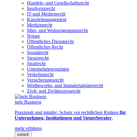
Handels- und Gesellschaftsrecht
Insolvenzrecht
IT-und Medienrecht
Kanzleimanagement
Medizinrecht
Miet- und Wohneigentumsrecht
Notare
Öffentliches Dienstrecht
Öffentliches Recht
Sozialrecht
Steuerrecht
Strafrecht
Unternehmensjuristen
Verkehrsrecht
Versicherungsrecht
Wettbewerbs- und Immaterialgüterrecht
Zivil- und Zivilprozessrecht
juris Business
Praxisnah und intuitiv: Schutz vor rechtlichen Risiken
für
Unternehmen, Institutionen und Steuerberater
.
mehr erfahren
zurück