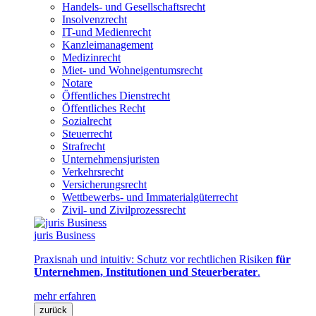
Handels- und Gesellschaftsrecht
Insolvenzrecht
IT-und Medienrecht
Kanzleimanagement
Medizinrecht
Miet- und Wohneigentumsrecht
Notare
Öffentliches Dienstrecht
Öffentliches Recht
Sozialrecht
Steuerrecht
Strafrecht
Unternehmensjuristen
Verkehrsrecht
Versicherungsrecht
Wettbewerbs- und Immaterialgüterrecht
Zivil- und Zivilprozessrecht
juris Business
Praxisnah und intuitiv: Schutz vor rechtlichen Risiken
für
Unternehmen, Institutionen und Steuerberater
.
mehr erfahren
zurück