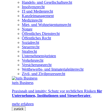
Handels- und Gesellschaftsrecht
Insolvenzrecht
IT-und Medienrecht
Kanzleimanagement
Medizinrecht
Miet- und Wohneigentumsrecht
Notare
Öffentliches Dienstrecht
Öffentliches Recht
Sozialrecht
Steuerrecht
Strafrecht
Unternehmensjuristen
Verkehrsrecht
Versicherungsrecht
Wettbewerbs- und Immaterialgüterrecht
Zivil- und Zivilprozessrecht
juris Business
Praxisnah und intuitiv: Schutz vor rechtlichen Risiken
für
Unternehmen, Institutionen und Steuerberater
.
mehr erfahren
zurück