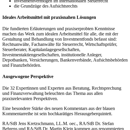
Investmentvermögen im internationalen Steuerrecht
die Grundzüge des Aufsichtsrechts
Ideales Arbeitsmittel mit praxisnahen Lösungen
Die fundierten Erläuterungen und praxiserprobten Kenntnisse
machen das Werk zum idealen Arbeitsmittel für alle, die mit der
Gestaltung und Behandlung von Investmentfonds befasst sind:
Rechtsanwälte, Fachanwälte für Steuerrecht, Wirtschaftsprüfer,
Steuerberater, Kapitalanlagegesellschaften,
Investmentaktiengesellschaften, institutionelle Anleger,
Depotbanken, Versicherungen, Bankenverbände, Aufsichtsbehörden
und Finanzbehörden.
Ausgewogene Perspektive
Die 32 Expertinnen und Experten aus Beratung, Rechtsprechung
und Finanzverwaltung beleuchten das Thema aus allen
praxisrelevanten Perspektiven.
Eine besondere Stärke des neuen Kommentars aus der blauen
Kommentarreihe ist sein hochkarätiges Herausgeberquintett.
RA/StB Jens Kretzschmann, LL.M. oec., RA/StB Dr. Stefan
Behrens und RA/StB Dr. Martin Klein kommen aus renommierten