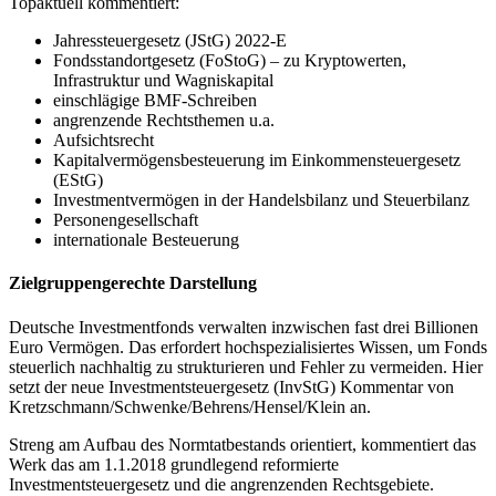
Topaktuell kommentiert:
Jahressteuergesetz (JStG) 2022-E
Fondsstandortgesetz (FoStoG) – zu Kryptowerten,
Infrastruktur und Wagniskapital
einschlägige BMF-Schreiben
angrenzende Rechtsthemen u.a.
Aufsichtsrecht
Kapitalvermögensbesteuerung im Einkommensteuergesetz
(EStG)
Investmentvermögen in der Handelsbilanz und Steuerbilanz
Personengesellschaft
internationale Besteuerung
Zielgruppengerechte Darstellung
Deutsche Investmentfonds verwalten inzwischen fast drei Billionen
Euro Vermögen. Das erfordert hochspezialisiertes Wissen, um Fonds
steuerlich nachhaltig zu strukturieren und Fehler zu vermeiden. Hier
setzt der neue Investmentsteuergesetz (InvStG) Kommentar von
Kretzschmann/Schwenke/Behrens/Hensel/Klein an.
Streng am Aufbau des Normtatbestands orientiert, kommentiert das
Werk das am 1.1.2018 grundlegend reformierte
Investmentsteuergesetz und die angrenzenden Rechtsgebiete.