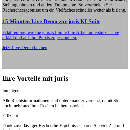
Stellungnahmen und andere Dokumente. So verarbeiten Sie
Rechercheergebnisse um ein Vielfaches schneller weiter als bislang.
15 Minuten Live-Demo zur juris KI-Suite
Erfahren Sie, wie die juris KI-Suite Ihre Arbeit unterstützt – live
erklärt und auf Ihre Praxis zugeschnitten.
Jetzt Live-Demo buchen
Ihre Vorteile mit juris
Intelligent
Alle Rechtsinformationen sind untereinander vernetzt, damit Sie
noch mehr aus Ihrer Recherche herausholen.
Effizient
Dank zuverlässiger Recherche-Ergebnisse sparen Sie viel Zeit und