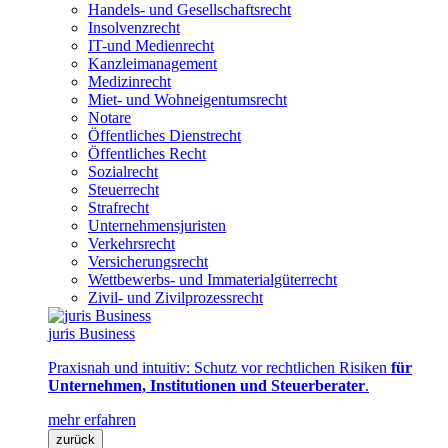
Handels- und Gesellschaftsrecht
Insolvenzrecht
IT-und Medienrecht
Kanzleimanagement
Medizinrecht
Miet- und Wohneigentumsrecht
Notare
Öffentliches Dienstrecht
Öffentliches Recht
Sozialrecht
Steuerrecht
Strafrecht
Unternehmensjuristen
Verkehrsrecht
Versicherungsrecht
Wettbewerbs- und Immaterialgüterrecht
Zivil- und Zivilprozessrecht
juris Business
Praxisnah und intuitiv: Schutz vor rechtlichen Risiken
für
Unternehmen, Institutionen und Steuerberater
.
mehr erfahren
zurück