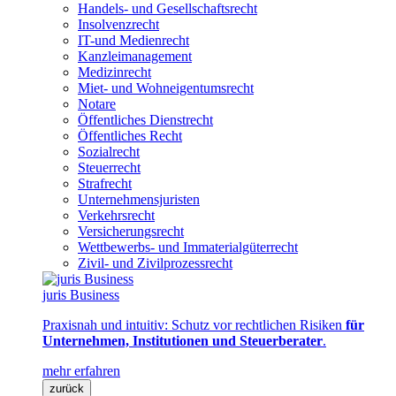
Handels- und Gesellschaftsrecht
Insolvenzrecht
IT-und Medienrecht
Kanzleimanagement
Medizinrecht
Miet- und Wohneigentumsrecht
Notare
Öffentliches Dienstrecht
Öffentliches Recht
Sozialrecht
Steuerrecht
Strafrecht
Unternehmensjuristen
Verkehrsrecht
Versicherungsrecht
Wettbewerbs- und Immaterialgüterrecht
Zivil- und Zivilprozessrecht
juris Business
Praxisnah und intuitiv: Schutz vor rechtlichen Risiken
für
Unternehmen, Institutionen und Steuerberater
.
mehr erfahren
zurück