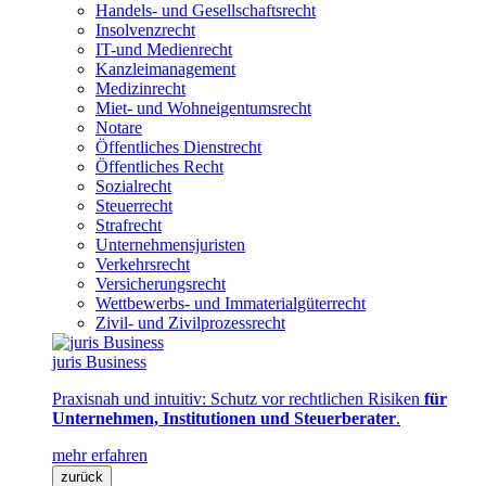
Handels- und Gesellschaftsrecht
Insolvenzrecht
IT-und Medienrecht
Kanzleimanagement
Medizinrecht
Miet- und Wohneigentumsrecht
Notare
Öffentliches Dienstrecht
Öffentliches Recht
Sozialrecht
Steuerrecht
Strafrecht
Unternehmensjuristen
Verkehrsrecht
Versicherungsrecht
Wettbewerbs- und Immaterialgüterrecht
Zivil- und Zivilprozessrecht
juris Business
Praxisnah und intuitiv: Schutz vor rechtlichen Risiken
für
Unternehmen, Institutionen und Steuerberater
.
mehr erfahren
zurück