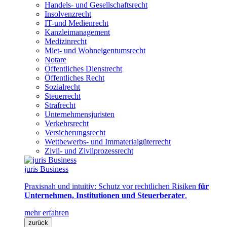
Handels- und Gesellschaftsrecht
Insolvenzrecht
IT-und Medienrecht
Kanzleimanagement
Medizinrecht
Miet- und Wohneigentumsrecht
Notare
Öffentliches Dienstrecht
Öffentliches Recht
Sozialrecht
Steuerrecht
Strafrecht
Unternehmensjuristen
Verkehrsrecht
Versicherungsrecht
Wettbewerbs- und Immaterialgüterrecht
Zivil- und Zivilprozessrecht
juris Business
Praxisnah und intuitiv: Schutz vor rechtlichen Risiken
für
Unternehmen, Institutionen und Steuerberater
.
mehr erfahren
zurück