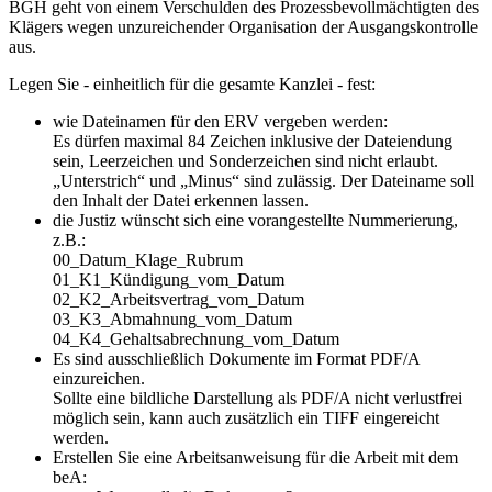
BGH geht von einem Verschulden des Prozessbevollmächtigten des
Klägers wegen unzureichender Organisation der Ausgangskontrolle
aus.
Legen Sie - einheitlich für die gesamte Kanzlei - fest:
wie Dateinamen für den ERV vergeben werden:
Es dürfen maximal 84 Zeichen inklusive der Dateiendung
sein, Leerzeichen und Sonderzeichen sind nicht erlaubt.
„Unterstrich“ und „Minus“ sind zulässig. Der Dateiname soll
den Inhalt der Datei erkennen lassen.
die Justiz wünscht sich eine vorangestellte Nummerierung,
z.B.:
00_Datum_Klage_Rubrum
01_K1_Kündigung_vom_Datum
02_K2_Arbeitsvertrag_vom_Datum
03_K3_Abmahnung_vom_Datum
04_K4_Gehaltsabrechnung_vom_Datum
Es sind ausschließlich Dokumente im Format PDF/A
einzureichen.
Sollte eine bildliche Darstellung als PDF/A nicht verlustfrei
möglich sein, kann auch zusätzlich ein TIFF eingereicht
werden.
Erstellen Sie eine Arbeitsanweisung für die Arbeit mit dem
beA: