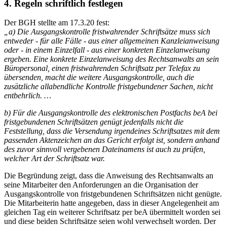
4. Regeln schriftlich festlegen
Der BGH stellte am 17.3.20 fest:
„a) Die Ausgangskontrolle fristwahrender Schriftsätze muss sich
entweder - für alle Fälle - aus einer allgemeinen Kanzleianweisung
oder - in einem Einzelfall - aus einer konkreten Einzelanweisung
ergeben. Eine konkrete Einzelanweisung des Rechtsanwalts an sein
Büropersonal, einen fristwahrenden Schriftsatz per Telefax zu
übersenden, macht die weitere Ausgangskontrolle, auch die
zusätzliche allabendliche Kontrolle fristgebundener Sachen, nicht
entbehrlich. …
b) Für die Ausgangskontrolle des elektronischen Postfachs beA bei
fristgebundenen Schriftsätzen genügt jedenfalls nicht die
Feststellung, dass die Versendung irgendeines Schriftsatzes mit dem
passenden Aktenzeichen an das Gericht erfolgt ist, sondern anhand
des zuvor sinnvoll vergebenen Dateinamens ist auch zu prüfen,
welcher Art der Schriftsatz war.
Die Begründung zeigt, dass die Anweisung des Rechtsanwalts an
seine Mitarbeiter den Anforderungen an die Organisation der
Ausgangskontrolle von fristgebundenen Schriftsätzen nicht genügte.
Die Mitarbeiterin hatte angegeben, dass in dieser Angelegenheit am
gleichen Tag ein weiterer Schriftsatz per beA übermittelt worden sei
und diese beiden Schriftsätze seien wohl verwechselt worden. Der