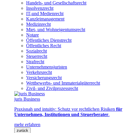
Handels- und Gesellschaftsrecht
Insolvenzrecht
IT-und Medienrecht
Kanzleimanagement
Medizinrecht
Miet- und Wohneigentumsrecht
Notare
Öffentliches Dienstrecht
Öffentliches Recht
Sozialrecht
Steuerrecht
Strafrecht
Unternehmensjuristen
Verkehrsrecht
Versicherungsrecht
Wettbewerbs- und Immaterialgüterrecht
Zivil- und Zivilprozessrecht
juris Business
Praxisnah und intuitiv: Schutz vor rechtlichen Risiken
für
Unternehmen, Institutionen und Steuerberater
.
mehr erfahren
zurück